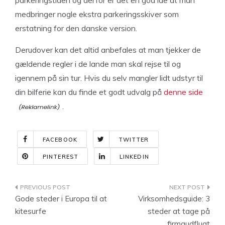
parkeringstiden og derfor er det en god ide at man
medbringer nogle ekstra parkeringsskiver som
erstatning for den danske version.
Derudover kan det altid anbefales at man tjekker de
gældende regler i de lande man skal rejse til og
igennem på sin tur. Hvis du selv mangler lidt udstyr til
din bilferie kan du finde et godt udvalg på
denne side
.
FACEBOOK
TWITTER
PINTEREST
LINKEDIN
Indlægsnavigation
Gode steder i Europa til at
Virksomhedsguide: 3
kitesurfe
steder at tage på
firmaudflugt