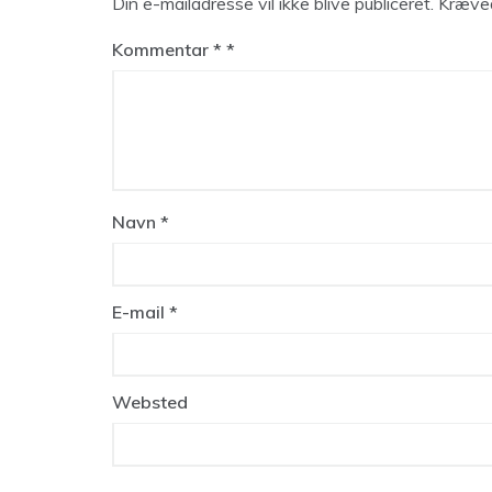
Din e-mailadresse vil ikke blive publiceret.
Kræved
Kommentar
*
Navn
*
E-mail
*
Websted