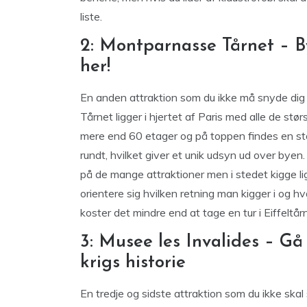
liste.
2: Montparnasse Tårnet – By
her!
En anden attraktion som du ikke må snyde dig
Tårnet ligger i hjertet af Paris med alle de stø
mere end 60 etager og på toppen findes en stor 
rundt, hvilket giver et unik udsyn ud over byen.
på de mange attraktioner men i stedet kigge 
orientere sig hvilken retning man kigger i og h
koster det mindre end at tage en tur i Eiffelt
3: Musee les Invalides – G
krigs historie
En tredje og sidste attraktion som du ikke skal 