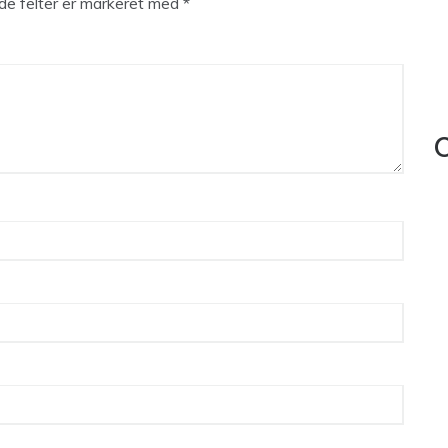
e felter er markeret med
*
C