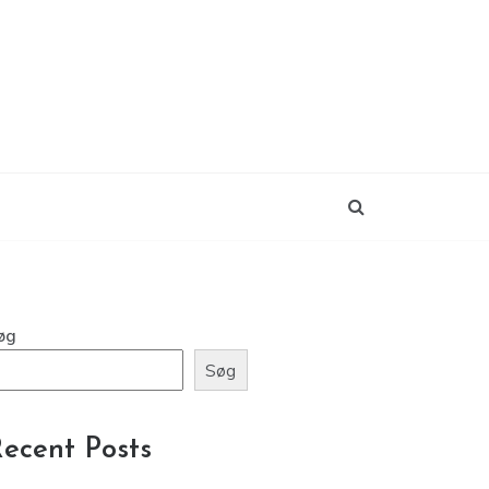
øg
Søg
ecent Posts