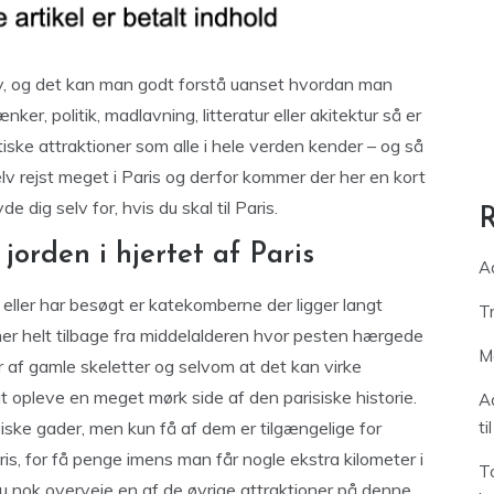
by, og det kan man godt forstå uanset hvordan man
r, politik, madlavning, litteratur eller akitektur så er
tiske attraktioner som alle i hele verden kender – og så
elv rejst meget i Paris og derfor kommer der her en kort
e dig selv for, hvis du skal til Paris.
orden i hjertet af Paris
A
 eller har besøgt er katekomberne der ligger langt
T
r helt tilbage fra middelalderen hvor pesten hærgede
M
r af gamle skeletter og selvom at det kan virke
pleve en meget mørk side af den parisiske historie.
A
iske gader, men kun få af dem er tilgængelige for
ti
ris, for få penge imens man får nogle ekstra kilometer i
T
du nok overveje en af de øvrige attraktioner på denne