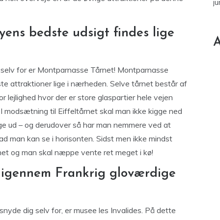
ju
ens bedste udsigt findes lige
A
 selv for er Montparnasse Tårnet! Montparnasse
rste attraktioner lige i nærheden. Selve tårnet består af
lejlighed hvor der er store glaspartier hele vejen
 I modsætning til Eiffeltårnet skal man ikke kigge ned
lige ud – og derudover så har man nemmere ved at
vad man kan se i horisonten. Sidst men ikke mindst
årnet og man skal næppe vente ret meget i kø!
å igennem Frankrig gloværdige
snyde dig selv for, er musee les Invalides. På dette