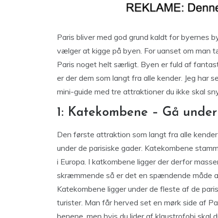
Paris bliver med god grund kaldt for byernes 
vælger at kigge på byen. For uanset om man tænke
Paris noget helt særligt. Byen er fuld af fantas
er der dem som langt fra alle kender. Jeg har s
mini-guide med tre attraktioner du ikke skal snyd
1: Katekombene – Gå under j
Den første attraktion som langt fra alle kender
under de parisiske gader. Katekombene stamme
i Europa. I katkombene ligger der derfor masse
skræmmende så er det en spændende måde at o
Katekombene ligger under de fleste af de paris
turister. Man får herved set en mørk side af Pa
benene, men hvis du lider af klaustrofobi skal 